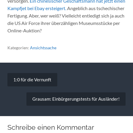
versorgen.
Ein chinesischer Geschäftsmann hat jetzt einen
Kampfjet bei Ebay ersteigert.
Angeblich aus tschechischer
Fertigung. Aber, wer weiß? Vielleicht entledigt sich ja auch
die US Air Force ihrer überzähligen Museumsstücke per
Online-Auktion?
Kategorien:
Ansichtssache
Beitragsnavigation
1:0 für die Vernunft
Grausam: Einbürgerungstests für Ausländer!
Schreibe einen Kommentar