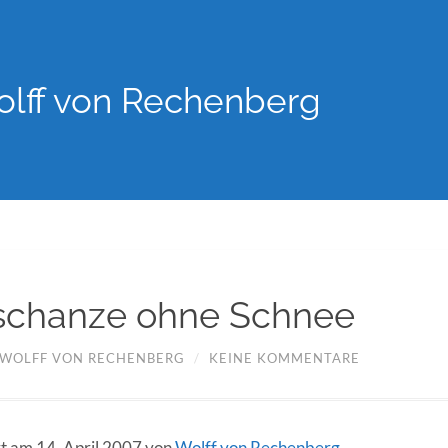
lff von Rechenberg
schanze ohne Schnee
WOLFF VON RECHENBERG
/
KEINE KOMMENTARE
rt am 14. April 2007 von
Wolff von Rechenberg