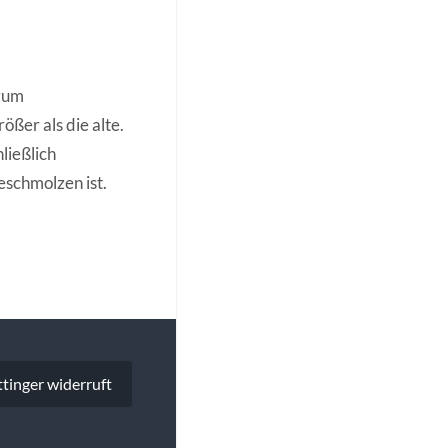
 zum
ößer als die alte.
ließlich
eschmolzen ist.
tinger widerruft