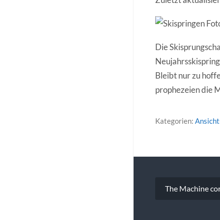
Fot
Die Skisprungscha
Neujahrsskispringe
Bleibt nur zu hoff
prophezeien die M
Kategorien:
Ansich
Beitragsna
The Machine co