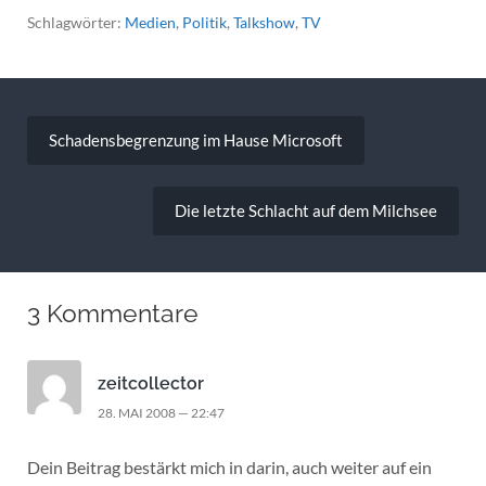
Schlagwörter:
Medien
,
Politik
,
Talkshow
,
TV
Beitragsnavigation
Schadensbegrenzung im Hause Microsoft
Die letzte Schlacht auf dem Milchsee
3 Kommentare
zeitcollector
28. MAI 2008 — 22:47
Dein Beitrag bestärkt mich in darin, auch weiter auf ein