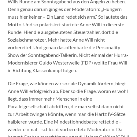
Wills Runde am Sonntagabend aus den Angeln zu heben.
Denn genau darum ging es der Moderatorin: „Hungern
muss hier keiner – Ein Land redet sich arm.“ So lautete das
Motto. Und so polarisiert startete Anne Will in die erste
Runde: Hier die ausgebeuteten Steuerzahler, dort die
Sozialschmarotzer. Mehr hatte Anne Will nicht
vorbereitet. Und genau das offenbarte die Personality-
Show der Sonntagabend-Talkerin. Nicht einmal der Hurra-
Modernisierer Guido Westerwelle (FDP) wollte Frau Will
in Richtung Klassenkampf folgen.
Die Frage, wie können wir soziale Dynamik fördern, biegt
Anne Will erfolgreich ab. Ebenso die Frage, woran es wohl
liegt, dass immer mehr Menschen in eine
Parallelgesellschaft abdriften, die man selbst dann nicht
zur Arbeit zwingen könnte, wenn man die Hartz IV-Sätze
halbieren würde. Eine Mindestlohndebatte rettet die –
wieder einmal – schlecht vorbereitete Moderatorin. Da
kommt Grabenkampfstimmung auf: Heiner Geißler (CDU)