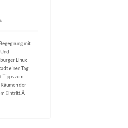
E
r Begegnung mit
. Und
nburger Linux
adt einen Tag
bt Tipps zum
en Räumen der
m Eintritt.Â