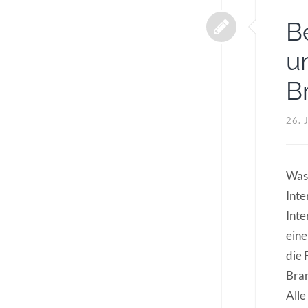
B
u
B
26. 
Was 
Inte
Inte
eine
die 
Bran
Alle