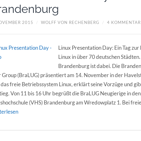
randenburg
NOVEMBER 2015
/
WOLFF VON RECHENBERG
/
4 KOMMENTAR
Linux Presentation Day: Ein Tag zu
Linux in über 70 deutschen Städten
Brandenburg ist dabei. Die Brande
 Group (BraLUG) präsentiert am 14. November in der Havelst
 das freie Betriebssystem Linux, erklärt seine Vorzüge und gi
tieg. Von 11 bis 16 Uhr begrüßt die BraLUG Neugierige in d
shochschule (VHS) Brandenburg am Wredowplatz 1. Bei freie
terlesen