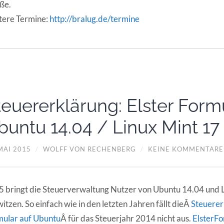
ße.
tere Termine:
http://bralug.de/termine
teuererklärung: Elster Form
buntu 14.04 / Linux Mint 17
MAI 2015
/
WOLFF VON RECHENBERG
/
KEINE KOMMENTARE
 bringt die Steuerverwaltung Nutzer von Ubuntu 14.04 und 
itzen. So einfach wie in den letzten Jahren fällt dieÂ
Steuerer
mular auf Ubuntu
Â für das Steuerjahr 2014 nicht aus.
ElsterF