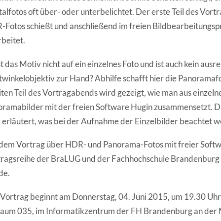
talfotos oft über- oder unterbelichtet. Der erste Teil des Vort
Fotos schießt und anschließend im freien Bildbearbeitung
beitet.
t das Motiv nicht auf ein einzelnes Foto und ist auch kein ausr
winkelobjektiv zur Hand? Abhilfe schafft hier die Panoramafo
ten Teil des Vortragabends wird gezeigt, wie man aus einzeln
ramabilder mit der freien Software Hugin zusammensetzt. D
 erläutert, was bei der Aufnahme der Einzelbilder beachtet we
dem Vortrag über HDR- und Panorama-Fotos mit freier Softw
ragsreihe der BraLUG und der Fachhochschule Brandenburg i
de.
Vortrag beginnt am Donnerstag, 04. Juni 2015, um 19.30 Uhr
Raum 035, im Informatikzentrum der FH Brandenburg an de