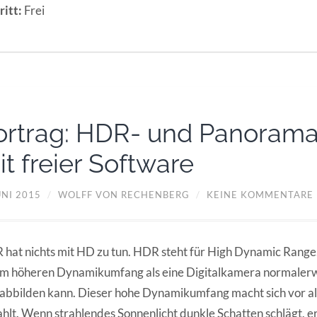
ritt:
Frei
ortrag: HDR- und Panorama
it freier Software
UNI 2015
/
WOLFF VON RECHENBERG
/
KEINE KOMMENTARE
hat nichts mit HD zu tun. HDR steht für High Dynamic Range.
m höheren Dynamikumfang als eine Digitalkamera normalerw
abbilden kann. Dieser hohe Dynamikumfang macht sich vor 
hlt. Wenn strahlendes Sonnenlicht dunkle Schatten schlägt, 