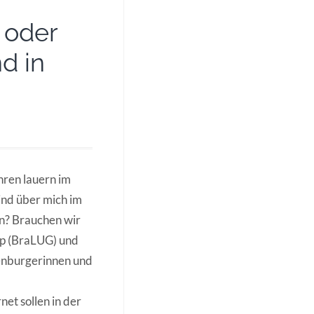
 oder
d in
hren lauern im
ind über mich im
en? Brauchen wir
up (BraLUG) und
denburgerinnen und
et sollen in der