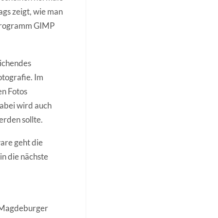
rags zeigt, wie man
sprogramm GIMP
eichendes
tografie. Im
en Fotos
abei wird auch
rden sollte.
are geht die
n die nächste
r Magdeburger