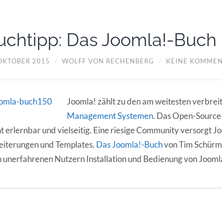
uchtipp: Das Joomla!-Buch
 OKTOBER 2015
/
WOLFF VON RECHENBERG
/
KEINE KOMME
Joomla! zählt zu den am weitesten verbrei
Management Systemen
. Das Open-Source-
ht erlernbar und vielseitig. Eine riesige Community versorgt J
eiterungen und Templates.
Das Joomla!-Buch
von Tim Schürma
 unerfahrenen Nutzern Installation und Bedienung von Joom