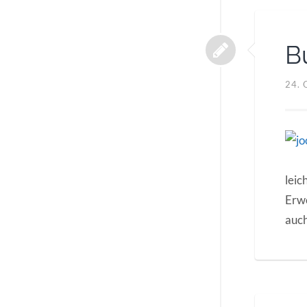
B
24.
leic
Erw
auch