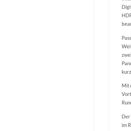
Digi
HDR-
bear
Pass
Weit
zwei
Pano
kurz
Mit 
Vort
Run
Der 
im 