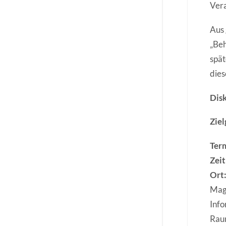
Vera
Aus 
„Beh
spät
dies
Dis
Zie
Ter
Zeit
Ort
Mag
Info
Rau