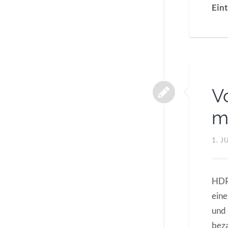
Eint
V
m
1. J
HDR 
eine
und 
beza