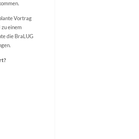
h kommen.
plante Vortrag
d zu einem
hte die BraLUG
ngen.
rt?