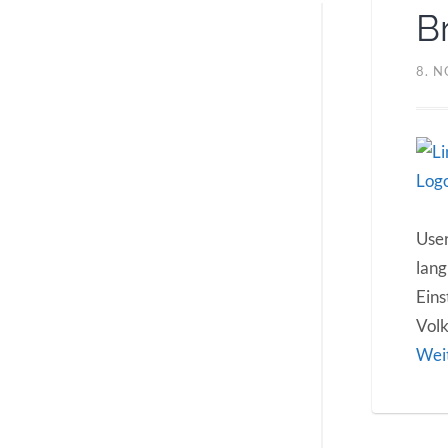
B
8. 
User
lang
Eins
Volk
Wei