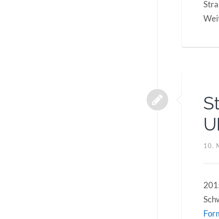
Stra
Wei
S
U
10. 
2015
Schw
For