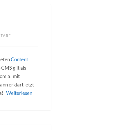
NTARE
teten
Content
CMS gilt als
oomla! mit
nn erklärt jetzt
la!
Weiterlesen