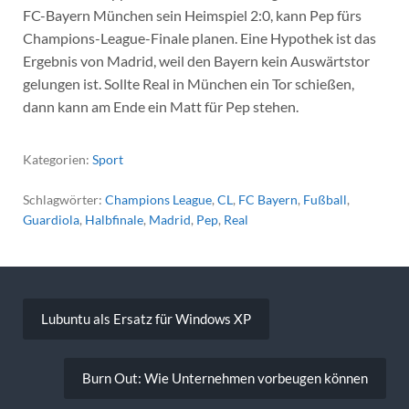
FC-Bayern München sein Heimspiel 2:0, kann Pep fürs
Champions-League-Finale planen. Eine Hypothek ist das
Ergebnis von Madrid, weil den Bayern kein Auswärtstor
gelungen ist. Sollte Real in München ein Tor schießen,
dann kann am Ende ein Matt für Pep stehen.
Kategorien:
Sport
Schlagwörter:
Champions League
,
CL
,
FC Bayern
,
Fußball
,
Guardiola
,
Halbfinale
,
Madrid
,
Pep
,
Real
Beitragsnavigation
Lubuntu als Ersatz für Windows XP
Burn Out: Wie Unternehmen vorbeugen können