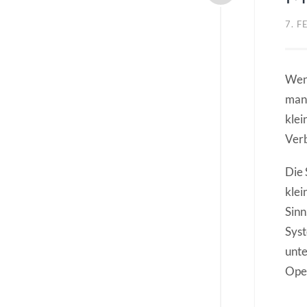
7. 
Wenn
mang
klei
Verb
Die 
klei
Sinn
Syst
unte
Ope