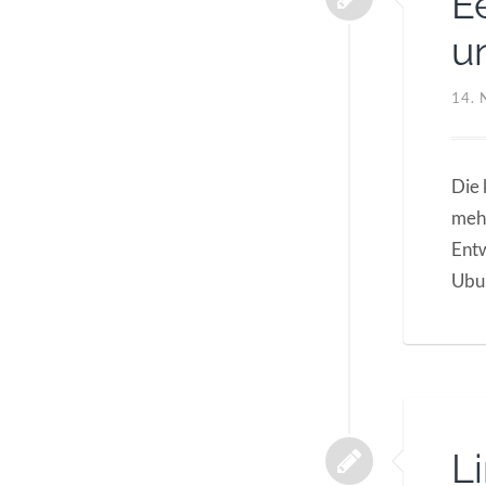
E
u
14.
Die 
meh
Ent
Ubun
L