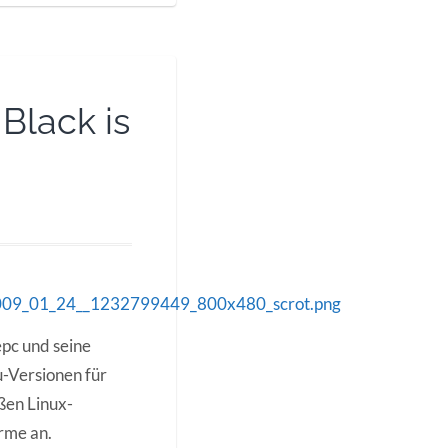
Black is
epc und seine
-Versionen für
ßen Linux-
rme an.