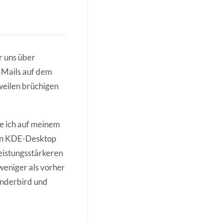
r uns über
-Mails auf dem
weilen brüchigen
e ich auf meinem
ten KDE-Desktop
 leistungsstärkeren
weniger als vorher
underbird und