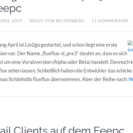
eepc
APRIL 2009
/
WOLFF VON RECHENBERG
/
11 KOMMENTARE
ng April ist Lin2go gestartet, und schon liegt eine erste
ion vor. Der Name „fluxflux-sl_pre3“ deutet an, dass es sich
i um eine Vorabversion (Alpha oder Beta) handelt. Dennoch k
flux sehen lassen. Schließlich haben die Entwickler das schick
as Schönhütls fluxflux übernommen. Aber der Reihe nach:
W
ail Clients auf dem Eeepc