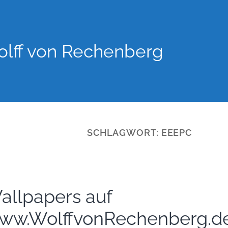
lff von Rechenberg
SCHLAGWORT:
EEEPC
allpapers auf
ww.WolffvonRechenberg.d