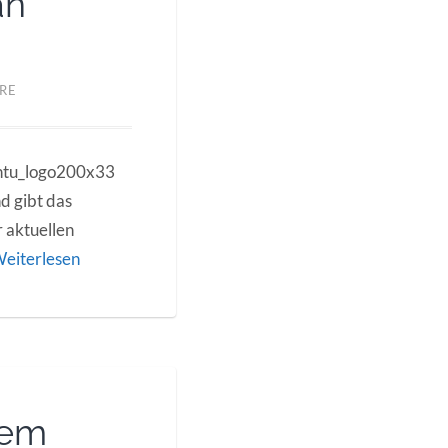
an
RE
d gibt das
r aktuellen
eiterlesen
dem