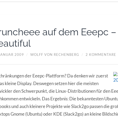
runcheee auf dem Eeepc – 
eautiful
 JANUAR 2009
/
WOLFF VON RECHENBERG
/
2 KOMMENTARE
hränkungen der Eeepc-Plattform? Da denken wir zuerst
as kleine Display. Deswegen setzen hier die meisten
ickler den Schwerpunkt, die Linux-Distributionen für den Ee
kommen entwickeln. Das Ergebnis: Die bekanntesten Ubuntu
ooks und auch kleinere Projekte wie Slack2go passen die gro
tops Gnome (Ubuntu) oder KDE (Slack2go) an kleine Bildschi