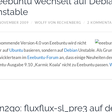
eebuntu wechselt auf Debi
nstable
 NOVEMBER 2009
/
WOLFF VON RECHENBERG
/
2 KOMMENTA
kommende Version 4.0 von Eeebuntu wird nicht
r auf
Ubuntu
basieren, sondern auf
Debian
Unstable. Als Grun
wicklerteam im
Eeebuntu-Forum
an, dass einige Neuheiten de
tu-Ausgabe 9.10 „Karmic Koala“ nicht zu Eeebuntu passen.
W
in2go: fluxflux-sl_pre3 auf 