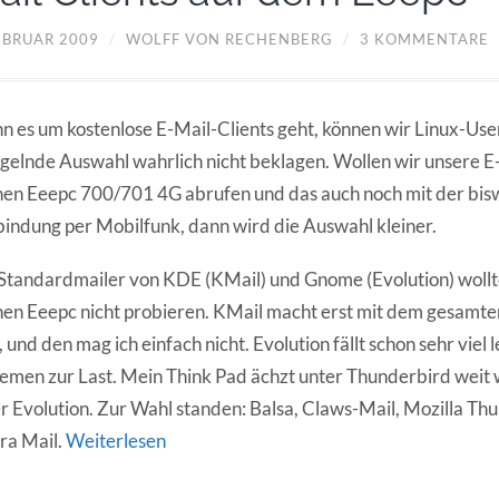
FEBRUAR 2009
/
WOLFF VON RECHENBERG
/
3 KOMMENTARE
 es um kostenlose E-Mail-Clients geht, können wir Linux-Use
elnde Auswahl wahrlich nicht beklagen. Wollen wir unsere E
nen Eeepc 700/701 4G abrufen und das auch noch mit der bis
indung per Mobilfunk, dann wird die Auswahl kleiner.
Standardmailer von KDE (KMail) und Gnome (Evolution) wollt
nen Eeepc nicht probieren. KMail macht erst mit dem gesam
, und den mag ich einfach nicht. Evolution fällt schon sehr viel
emen zur Last. Mein Think Pad ächzt unter Thunderbird weit 
r Evolution. Zur Wahl standen: Balsa, Claws-Mail, Mozilla Th
ra Mail.
Weiterlesen