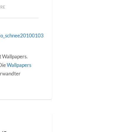
ARE
t Wallpapers.
 Die
Wallpapers
erwandter