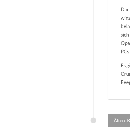
Doch
winz
bela
sich
Ope
PCs 
Es g
Crun
Eeep
Beitr
Ältere B