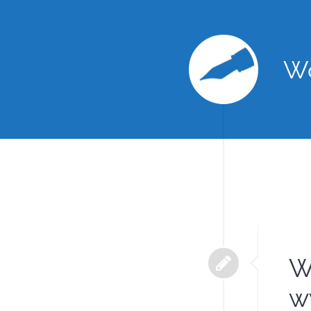
Wo
W
w