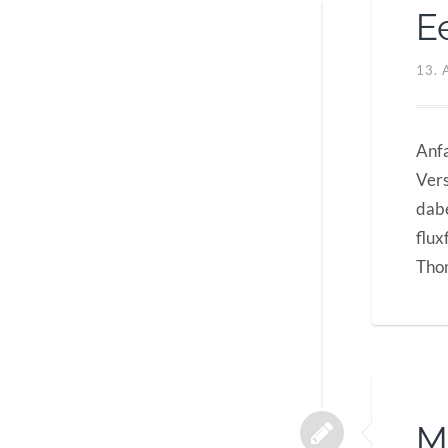
E
13. 
Anfa
Vers
dabe
flux
Thom
M