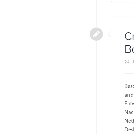
C
B
24.
Besc
an d
Entw
Nach
Netb
Desk