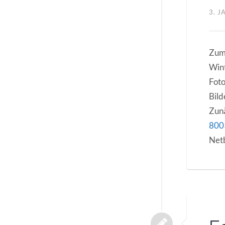
3. 
Zum 
Wint
Foto
Bild
Zunä
800
Netb