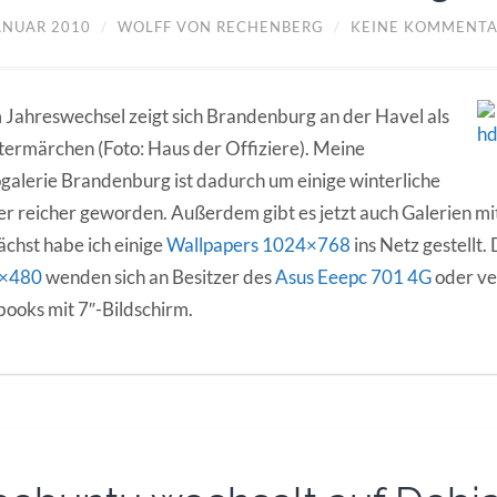
JANUAR 2010
/
WOLFF VON RECHENBERG
/
KEINE KOMMENT
Jahreswechsel zeigt sich Brandenburg an der Havel als
ermärchen (Foto: Haus der Offiziere). Meine
galerie Brandenburg ist dadurch um einige winterliche
er reicher geworden. Außerdem gibt es jetzt auch Galerien mi
chst habe ich einige
Wallpapers 1024×768
ins Netz gestellt.
×480
wenden sich an Besitzer des
Asus Eeepc 701 4G
oder v
ooks mit 7″-Bildschirm.