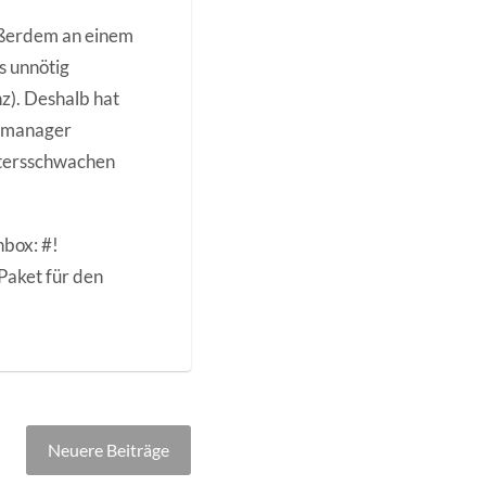
außerdem an einem
s unnötig
z). Deshalb hat
owmanager
ltersschwachen
nbox: #!
Paket für den
Neuere Beiträge