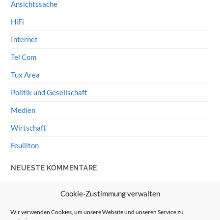
Ansichtssache
HiFi
Internet
Tel Com
Tux Area
Politik und Gesellschaft
Medien
Wirtschaft
Feuillton
NEUESTE KOMMENTARE
Wolff von Rechenberg
zu
HiFi-Klassiker: LS3/5a
Cookie-Zustimmung verwalten
Guenter
zu
HiFi-Klassiker: LS3/5a
Wir verwenden Cookies, um unsere Website und unseren Service zu