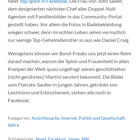
Next
Top Spion in Facebook
. Die Frau von John Sawer,
dem designierten nächsten Chef aller Doppel-Null-
Agenten soll Familienbilder in das Community-Portal
gestellt haben.
Vor allem die Fotos in Badebekleidung
wiegen schwer, denn im echten Leben sehen vermutlich
nur wenige Top-Geheimdienstler so aus wie Daniel Craig.
Wenigstens können wir Bond-Freaks uns jetzt einen Reim
darauf machen, warum der Spion und Frauenheld in allen
Kneipen der Welt quasi ungefragt seinen geschüttelten
(nicht gerührten) Martini serviert bekommt. Die Bilder
vom Flatrate-Saufen in jungen Jahren, getränkt von
Leichtsinn und Erbrochenem, stehen alle noch in
Facebook.
Kategorien:
Ansichtssache
,
Internet
,
Politik und Gesellschaft
,
Satire
Schlagwörter:
Bond
,
Facebool
,
James
,
MI6