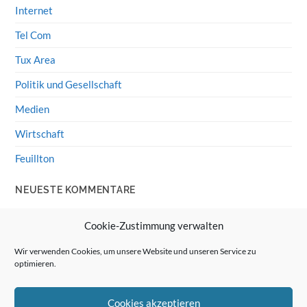
Internet
Tel Com
Tux Area
Politik und Gesellschaft
Medien
Wirtschaft
Feuillton
NEUESTE KOMMENTARE
Wolff von Rechenberg
zu
HiFi-Klassiker: LS3/5a
Cookie-Zustimmung verwalten
Guenter
zu
HiFi-Klassiker: LS3/5a
Wir verwenden Cookies, um unsere Website und unseren Service zu
optimieren.
Wolff von Rechenberg
zu
Linux Mint: Google Drive
integrieren
Cookies akzeptieren
Günter Link
zu
Linux Mint: Google Drive integrieren