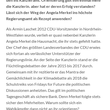
den ins Kanzleramt. Orientierung gibt ihm einmal mehr
die Kanzlerin. aber hat er deren Erfolg verstanden?
Lässt sich der Weg der Angela Merkel ins höchste
Regierungsamt als Rezept anwenden?
Als Armin Laschet 2012 CDU-Vorsitzender in Nordrhein-
Westfalen wurde, verlieh er quasi nebenbei Kanzlerin
Angela Merkel die Hausmacht, die ihr stets gefehlt hatte.
Der Chef des größten Landesverbandes der CDU erwies
sich fortan als verlässlicher Unterstützer der
Regierungslinie. An der Seite der Kanzlerin stand er die
Flüchtlingsdebatten der Jahre 2015 bis 2017 durch.
Gemeinsam mit ihr rezitierte er das Mantra der
Gemächlichkeit in der Klimadebatte als 2018 die
Schulstreiks von Fridays for Future die politischen
Diskussionen anheizten. Das gilt im politischen
Tagesgeschäft als sichere Bank. Denn Merkel folgte stets
sicher den Mehrheiten. Warum sollte sich ein
Wahlkämpfer dann nicht an ihr orientieren?