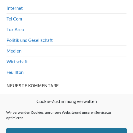
Internet
Tel Com
Tux Area
Politik und Gesellschaft
Medien
Wirtschaft
Feuillton
NEUESTE KOMMENTARE
Wolff von Rechenberg
zu
HiFi-Klassiker: LS3/5a
Cookie-Zustimmung verwalten
Guenter
zu
HiFi-Klassiker: LS3/5a
Wir verwenden Cookies, um unsere Website und unseren Service zu
optimieren.
Wolff von Rechenberg
zu
Linux Mint: Google Drive
integrieren