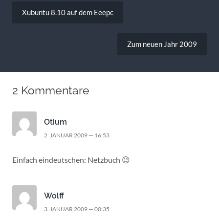
Beitragsnavigation
Xubuntu 8.10 auf dem Eeepc
Zum neuen Jahr 2009
2 Kommentare
Otium
2. JANUAR 2009 — 16:53
Einfach eindeutschen: Netzbuch 😉
Wolff
3. JANUAR 2009 — 00:35