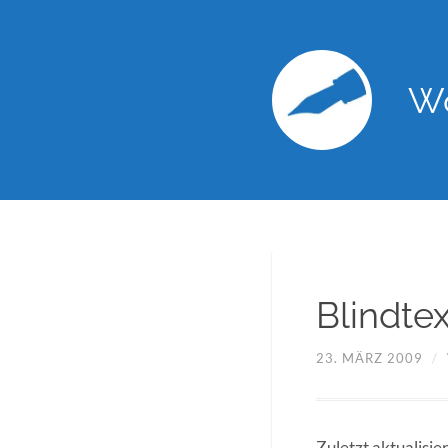
Wo
Blindtex
23. MÄRZ 2009
/
Zuletzt aktualisi