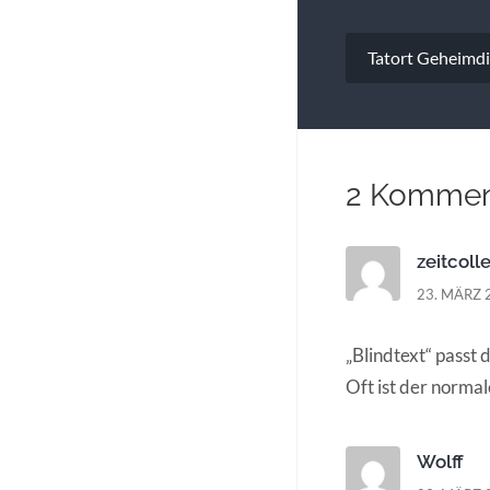
Beitragsna
Tatort Geheimd
2 Kommen
zeitcoll
23. MÄRZ 
„Blindtext“ passt 
Oft ist der normal
Wolff