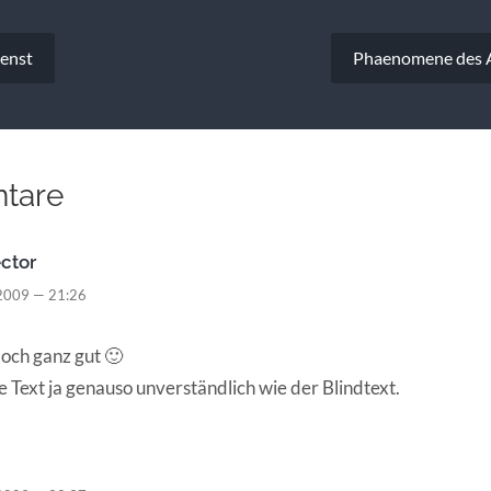
vigation
ienst
Phaenomene des A
tare
ector
2009 — 21:26
doch ganz gut 🙂
e Text ja genauso unverständlich wie der Blindtext.