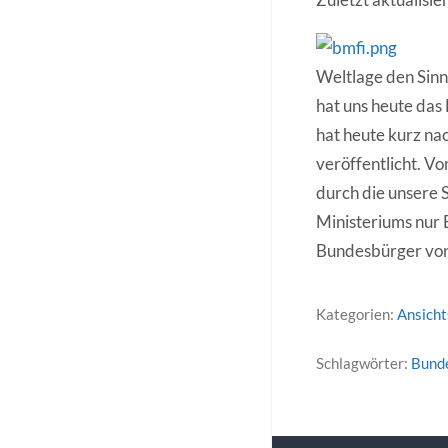
Weltlage den Sinns
hat uns heute das
hat heute kurz na
veröffentlicht. V
durch die unsere S
Ministeriums nur B
Bundesbürger von“
Kategorien:
Ansich
Schlagwörter:
Bunde