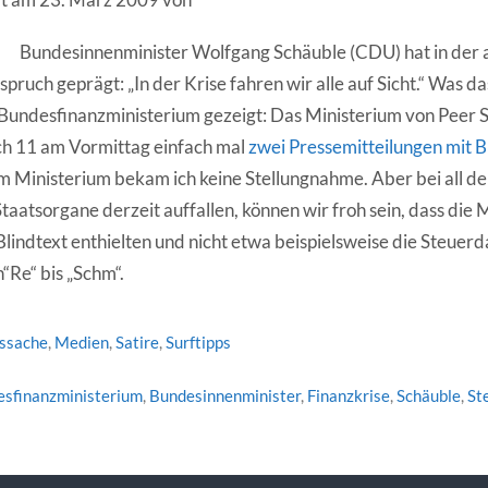
Bundesinnenminister Wolfgang Schäuble (CDU) hat in der 
pruch geprägt: „In der Krise fahren wir alle auf Sicht.“ Was d
 Bundesfinanzministerium gezeigt: Das Ministerium von Peer 
ch 11 am Vormittag einfach mal
zwei Pressemitteilungen mit B
om Ministerium bekam ich keine Stellungnahme. Aber bei all 
taatsorgane derzeit auffallen, können wir froh sein, dass die 
lindtext enthielten und nicht etwa beispielsweise die Steuerd
Re“ bis „Schm“.
tssache
,
Medien
,
Satire
,
Surftipps
sfinanzministerium
,
Bundesinnenminister
,
Finanzkrise
,
Schäuble
,
St