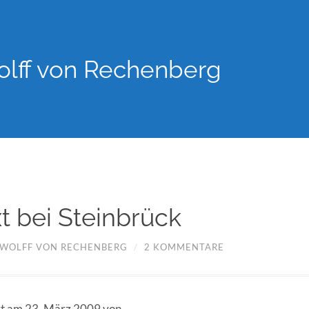
lff von Rechenberg
t bei Steinbrück
WOLFF VON RECHENBERG
/
2 KOMMENTARE
ert am 23. März 2009 von