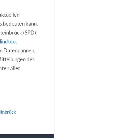
aktuellen
as bedeuten kann,
Steinbrück (SPD)
lindtext
den Datenpannen,
Mitteilungen des
aten aller
einbrück