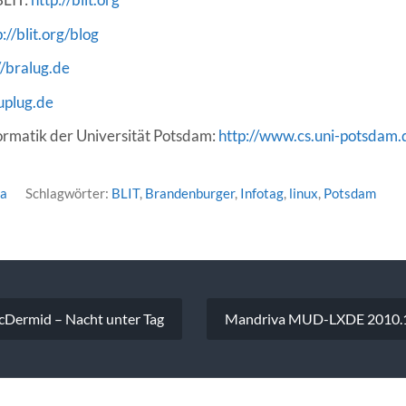
://blit.org/blog
//bralug.de
/uplug.de
nformatik der Universität Potsdam:
http://www.cs.uni-potsdam.
ea
Schlagwörter:
BLIT
,
Brandenburger
,
Infotag
,
linux
,
Potsdam
vigation
cDermid – Nacht unter Tag
Mandriva MUD-LXDE 2010.1