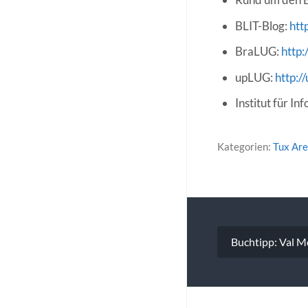
BLIT-Blog:
http
BraLUG:
http:
upLUG:
http:/
Institut für I
Kategorien:
Tux Ar
Beitragsna
Buchtipp: Val M