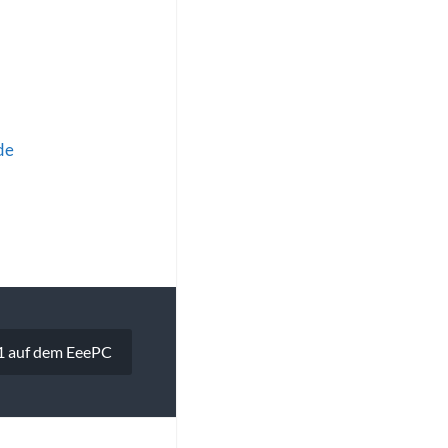
de
 auf dem EeePC