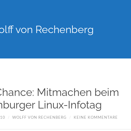
lff von Rechenberg
Chance: Mitmachen beim
burger Linux-Infotag
010
/
WOLFF VON RECHENBERG
/
KEINE KOMMENTARE